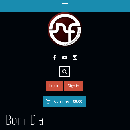
Log in
Sign in
Carrinho
€
0.00
Bom Dia