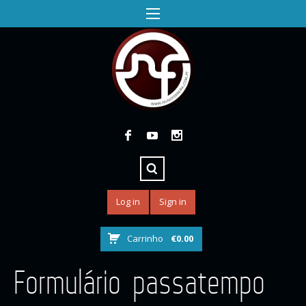
Log in
Sign in
Carrinho
€
0.00
Formulário passatempo