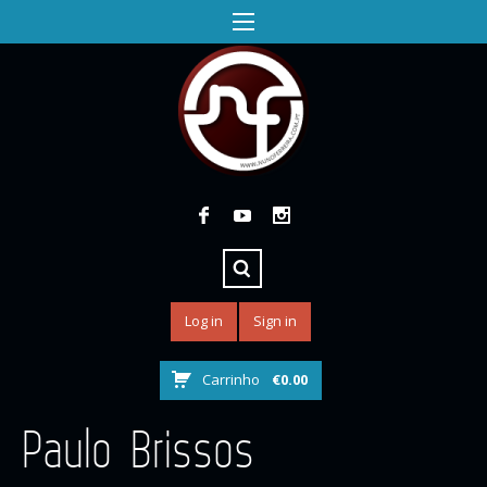
Log in
Sign in
Carrinho
€
0.00
Paulo Brissos