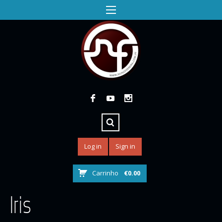
Log in
Sign in
Carrinho
€
0.00
Iris