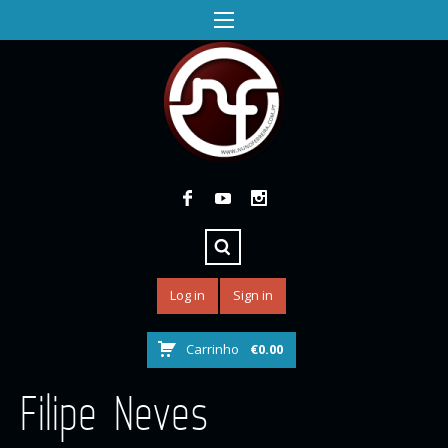
Log in
Sign in
Carrinho
€
0.00
Filipe Neves