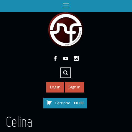
Log in
Sign in
Carrinho
€
0.00
Celina