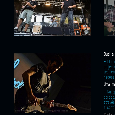
Qual a
– Musi
projec
técnic
necessá
Uma me
– Na a
partid
atravé
e contí
Conta 