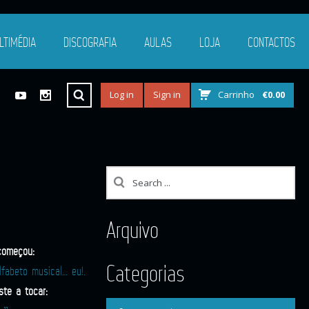
LTIMÉDIA
DISCOGRAFIA
AULAS
LOJA
CONTACTOS
Log in
Sign in
Carrinho
€
0.00
Arquivo
começou:
Categorias
fabeto musical… eu!.
te a tocar: