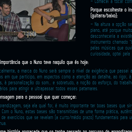
– Comecei a tocar com 
Porque escolheste o in
(guitarra/baixo):
– Na altura a opção ser
piano, até porque muit
desconheceria a exist
instrumento chamado “b
pelas músicas que ouvi
curiosidade, optei pela 
 importância que o Nuno teve naquilo que és hoje:
calmente, a marca do Nuno será sempre o nível de exigência que passei 
tos em que participo, em aspectos como a atenção ao detalhe, ao rigor, à
as, à personalização do som… e sobretudo, a noção do esforço, do traba
rios para atingir e ultrapassar todos esses patamares.
nsagem para o pessoal que quer começar:
prendizagem, seja ela qual for, é muito importante ter boas bases que s
a. Com o Nuno, estas bases são transmitidas de uma forma prática, autênt
s de exercícios que se revelam (a curto/médio prazo) fundamentais para 
nua.
uma história engraçada que se tenha passado no percurso de aprendizag