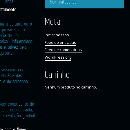
11 anos.
Sem categorias
strumento
Meta
ia a guitarra ou o
o provavelmente
ência de um
Iniciar sessão
aixo”. Influenciado
Feed de entradas
a e talvez pela
Feed de comentários
guitarra.
WordPress.org
a assumir nos
Carrinho
 eficácia das
lho e do empenho
Nenhum produto no carrinho.
irvam como ponto de
ica e descontraída,
uma evolução gradual
em com o Nuno: