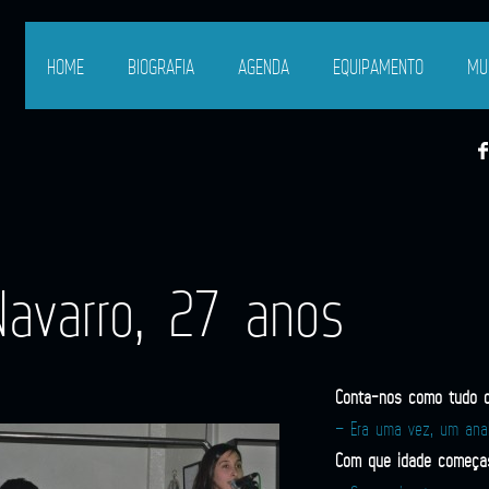
HOME
BIOGRAFIA
AGENDA
EQUIPAMENTO
MU
Navarro, 27 anos
Conta-nos como tudo 
– Era uma vez, um anal
Com que idade começas